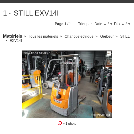
1
STILL EXV14I
Page
1
/ 1
Trier par :
Date
▲
/
▼
Prix
▲
/
▼
Matériels
Tous les matériels
Chariot électrique
Gerbeur
STILL
EXV14I
+ 1 photo