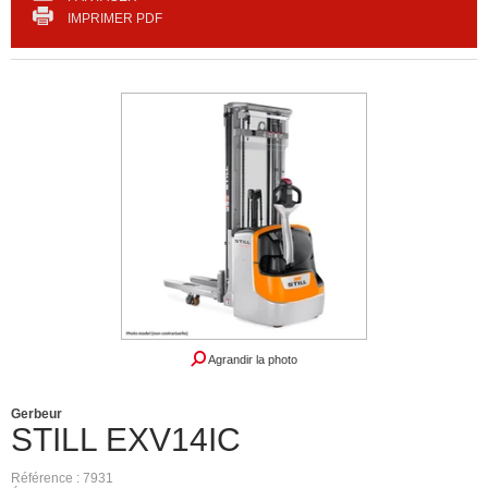
IMPRIMER PDF
Révisé garantie
Agrandir la photo
Gerbeur
STILL
EXV14IC
Référence
7931