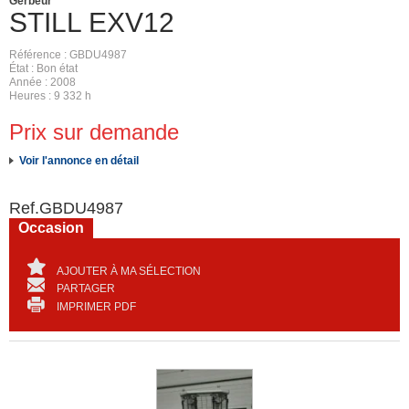
Gerbeur
STILL
EXV12
Référence
GBDU4987
État
Bon état
Année
2008
Heures
9 332 h
Prix sur demande
Voir l'annonce en détail
Ref.
GBDU4987
Occasion
AJOUTER À MA SÉLECTION
PARTAGER
IMPRIMER PDF