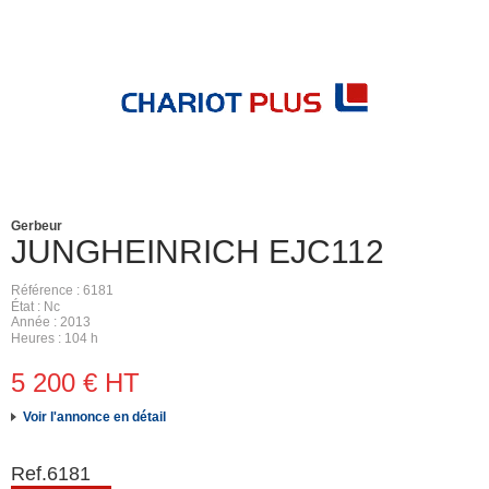
Gerbeur
JUNGHEINRICH
EJC112
Référence
6181
État
Nc
Année
2013
Heures
104 h
5 200
€
HT
Voir l'annonce en détail
Ref.
6181