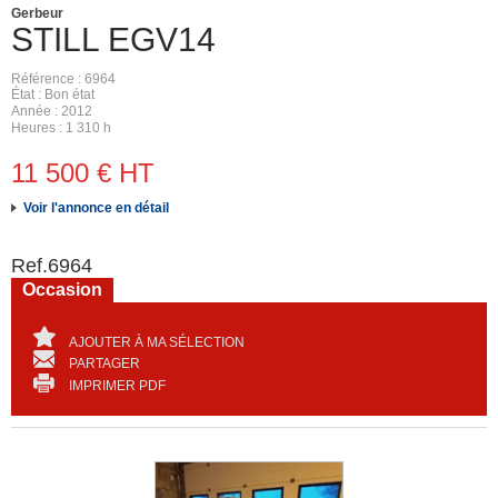
Gerbeur
STILL
EGV14
Référence
6964
État
Bon état
Année
2012
Heures
1 310 h
11 500
€
HT
Voir l'annonce en détail
Ref.
6964
Occasion
AJOUTER À MA SÉLECTION
PARTAGER
IMPRIMER PDF