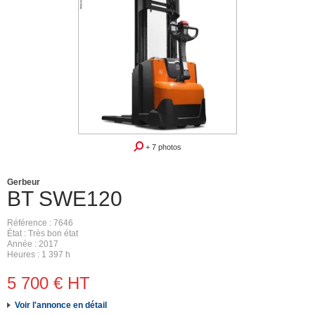
+ 7 photos
Gerbeur
BT
SWE120
Référence
7646
État
Très bon état
Année
2017
Heures
1 397 h
5 700
€
HT
Voir l'annonce en détail