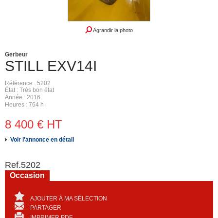
Agrandir la photo
Gerbeur
STILL
EXV14I
Référence
5202
État
Très bon état
Année
2016
Heures
764 h
8 400
€
HT
Voir l'annonce en détail
Ref.
5202
Occasion
AJOUTER À MA SÉLECTION
PARTAGER
IMPRIMER PDF