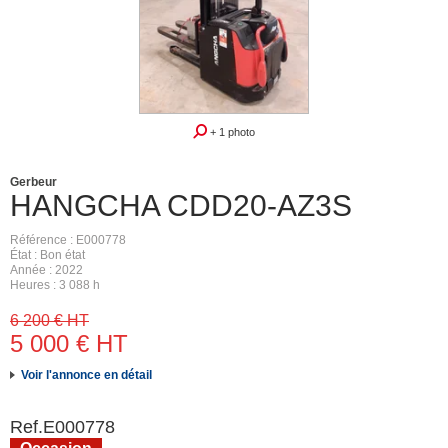
+ 1 photo
Gerbeur
HANGCHA
CDD20-AZ3S
Référence
E000778
État
Bon état
Année
2022
Heures
3 088 h
6 200
€
HT
5 000
€
HT
Voir l'annonce en détail
Ref.
E000778