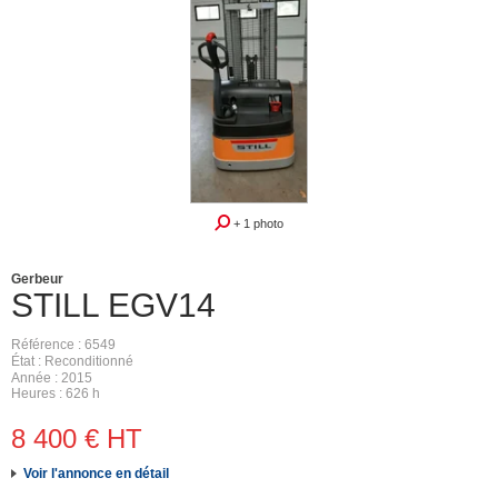
+ 1 photo
Gerbeur
STILL
EGV14
Référence
6549
État
Reconditionné
Année
2015
Heures
626 h
8 400
€
HT
Voir l'annonce en détail