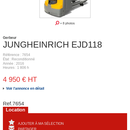
+ 8 photos
Gerbeur
JUNGHEINRICH
EJD118
Référence
7654
État
Reconditionné
Année
2016
Heures
1 806 h
4 950
€
HT
Voir l'annonce en détail
Ref.
7654
Location
AJOUTER À MA SÉLECTION
PARTAGER