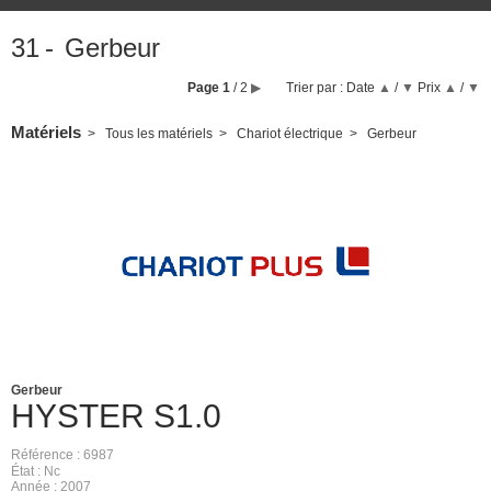
31
Gerbeur
Page
1
/ 2
▶
Trier par :
Date
▲
/
▼
Prix
▲
/
▼
Matériels
Tous les matériels
Chariot électrique
Gerbeur
Gerbeur
HYSTER
S1.0
Référence
6987
État
Nc
Année
2007