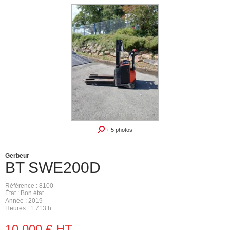
+ 5 photos
Gerbeur
BT
SWE200D
Référence
8100
État
Bon état
Année
2019
Heures
1 713 h
10 000
€
HT