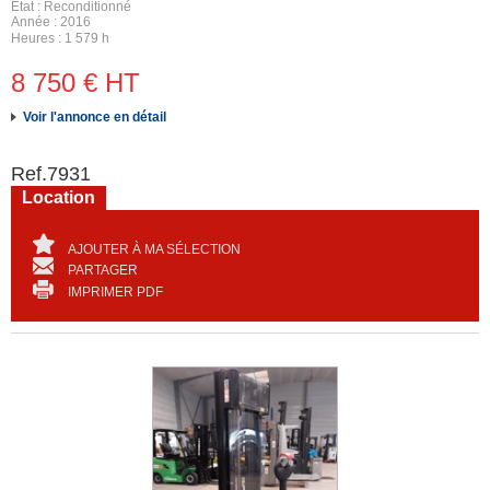
État
Reconditionné
Année
2016
Heures
1 579 h
8 750
€
HT
Voir l'annonce en détail
Ref.
7931
Location
AJOUTER À MA SÉLECTION
PARTAGER
IMPRIMER PDF