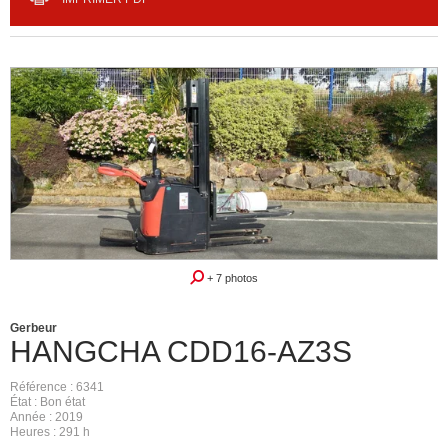
+ 7 photos
Gerbeur
HANGCHA
CDD16-AZ3S
Référence
6341
État
Bon état
Année
2019
Heures
291 h