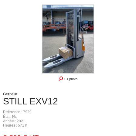
+ 1 photo
Gerbeur
STILL
EXV12
Référence
7929
État
Nc
Année
2021
Heures
571 h