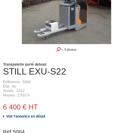
+ 3 photos
Transpalette porté debout
STILL
EXU-S22
Référence
5064
État
Nc
Année
2012
Heures
2 933 h
6 400
€
HT
Voir l'annonce en détail
Ref.
5064