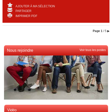
AJOUTER À MA SÉLECTION
PARTAGER
IMPRIMER PDF
Page
1
/ 5
▶
Nous rejoindre
Voir tous les postes
Vidéo