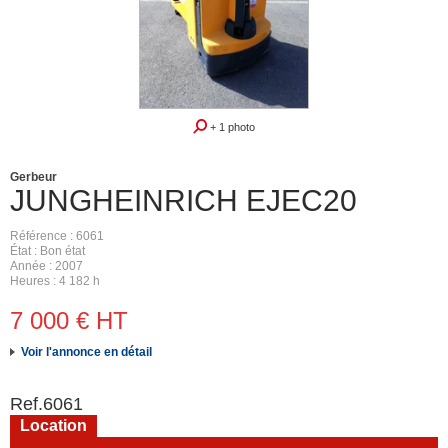
+ 1 photo
Gerbeur
JUNGHEINRICH
EJEC20
Référence
6061
État
Bon état
Année
2007
Heures
4 182 h
7 000
€
HT
Voir l'annonce en détail
Ref.
6061
Location