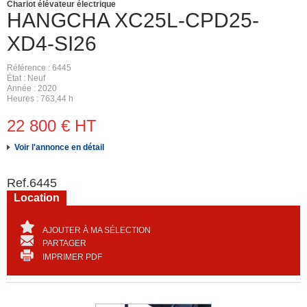
Chariot élévateur électrique
HANGCHA
XC25L-CPD25-
XD4-SI26
Référence
6445
État
Neuf
Année
2020
Heures
763,44 h
22 800
€
HT
Voir l'annonce en détail
Ref.
6445
Location
AJOUTER À MA SÉLECTION
PARTAGER
IMPRIMER PDF