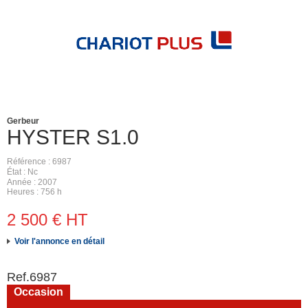
Gerbeur
HYSTER
S1.0
Référence
6987
État
Nc
Année
2007
Heures
756 h
2 500
€
HT
Voir l'annonce en détail
Ref.
6987
Occasion