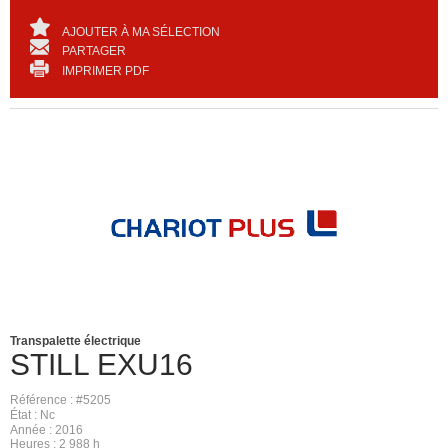
AJOUTER À MA SÉLECTION
PARTAGER
IMPRIMER PDF
Transpalette électrique
STILL
EXU16
Référence
#5205
État
Nc
Année
2016
Heures
2 988 h