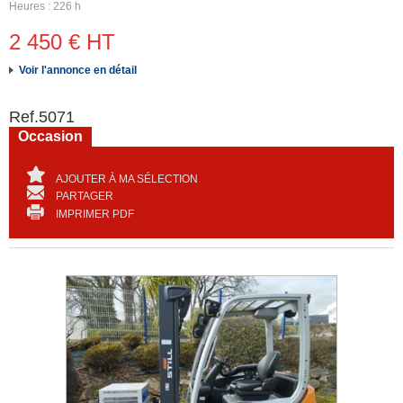
Heures
226 h
2 450
€
HT
Voir l'annonce en détail
Ref.
5071
Occasion
AJOUTER À MA SÉLECTION
PARTAGER
IMPRIMER PDF