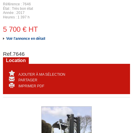
Référence
7646
État
Très bon état
Année
2017
Heures
1 397 h
5 700
€
HT
Voir l'annonce en détail
Ref.
7646
Location
AJOUTER À MA SÉLECTION
PARTAGER
IMPRIMER PDF