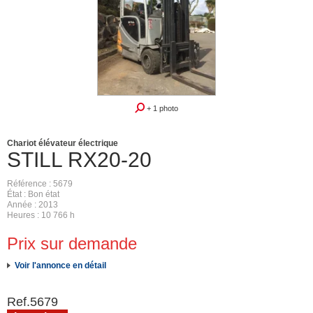
+ 1 photo
Chariot élévateur électrique
STILL
RX20-20
Référence
5679
État
Bon état
Année
2013
Heures
10 766 h
Prix sur demande
Voir l'annonce en détail
Ref.
5679