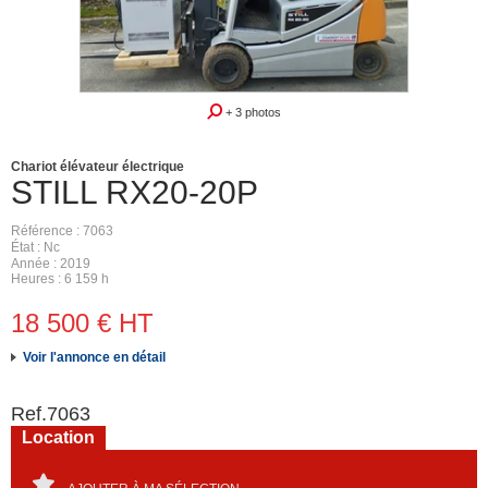
+ 3 photos
Chariot élévateur électrique
STILL
RX20-20P
Référence
7063
État
Nc
Année
2019
Heures
6 159 h
18 500
€
HT
Voir l'annonce en détail
Ref.
7063
Location