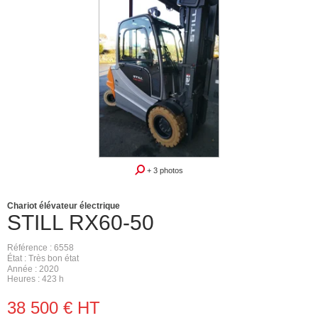
+ 3 photos
Chariot élévateur électrique
STILL
RX60-50
Référence
6558
État
Très bon état
Année
2020
Heures
423 h
38 500
€
HT