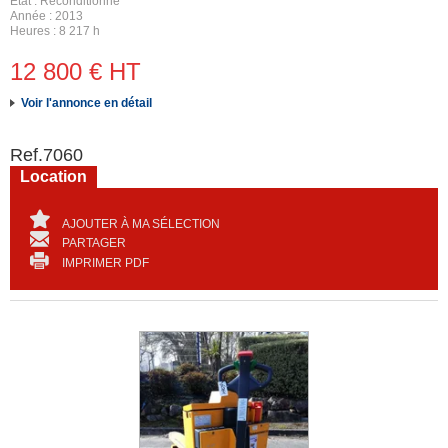
État
Reconditionné
Année
2013
Heures
8 217 h
12 800
€
HT
Voir l'annonce en détail
Ref.
7060
Location
AJOUTER À MA SÉLECTION
PARTAGER
IMPRIMER PDF