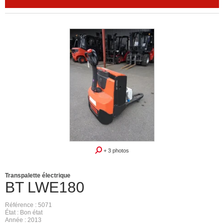
Révisé repeint
garantie
+ 3 photos
Transpalette électrique
BT
LWE180
Référence
5071
État
Bon état
Année
2013