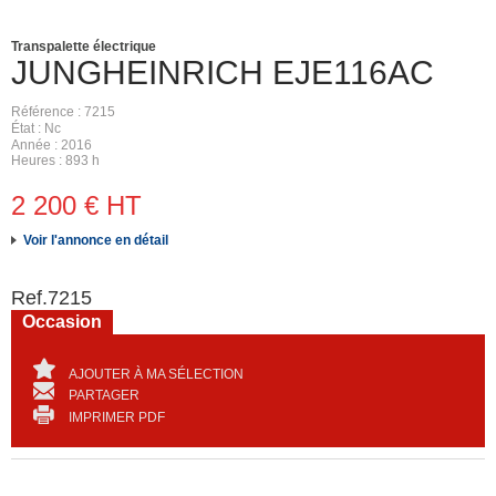
Transpalette électrique
JUNGHEINRICH
EJE116AC
Référence
7215
État
Nc
Année
2016
Heures
893 h
2 200
€
HT
Voir l'annonce en détail
Ref.
7215
Occasion
AJOUTER À MA SÉLECTION
PARTAGER
IMPRIMER PDF