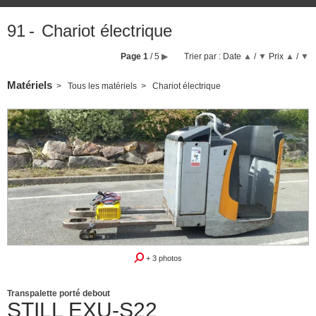
91
Chariot électrique
Page
1
/ 5
▶
Trier par :
Date
▲
/
▼
Prix
▲
/
▼
Matériels
Tous les matériels
Chariot électrique
Révisé repeint garantie
+ 3 photos
Transpalette porté debout
STILL
EXU-S22