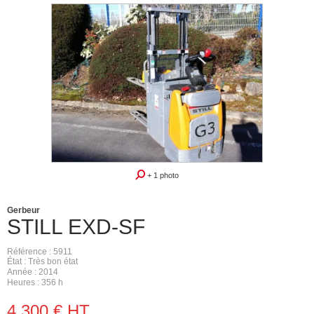
+ 1 photo
Gerbeur
STILL
EXD-SF
Référence
5911
État
Très bon état
Année
2014
Heures
356 h
4 300
€
HT