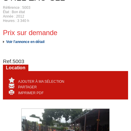
Référence
5003
État
Bon état
Année
2012
Heures
3 340 h
Prix sur demande
Voir l'annonce en détail
Ref.
5003
Location
AJOUTER À MA SÉLECTION
PARTAGER
IMPRIMER PDF
Révisé repeint garantie