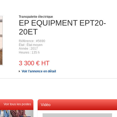
Transpalette électrique
EP EQUIPMENT
EPT20-
20ET
Référence
#5690
État
État moyen
Année
2017
Heures
135 h
3 300
€
HT
Voir l'annonce en détail
Voir tous les postes
Vidéo
Voir toutes les videos