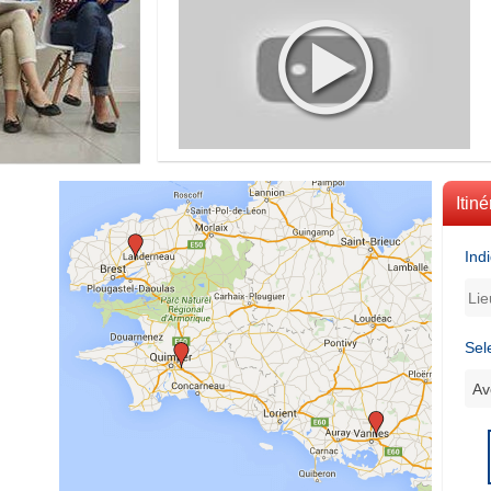
Itiné
Ind
Sel