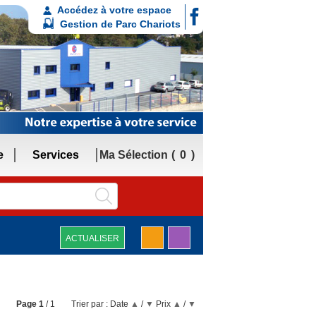
Accédez à votre espace
Gestion de Parc Chariots
e
Services
Ma Sélection
0
ACTUALISER
Page
1
/ 1
Trier par :
Date
▲
/
▼
Prix
▲
/
▼