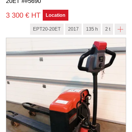
20ET
##5690
3 300
€
HT
Location
EPT20-20ET
2017
135 h
2 t