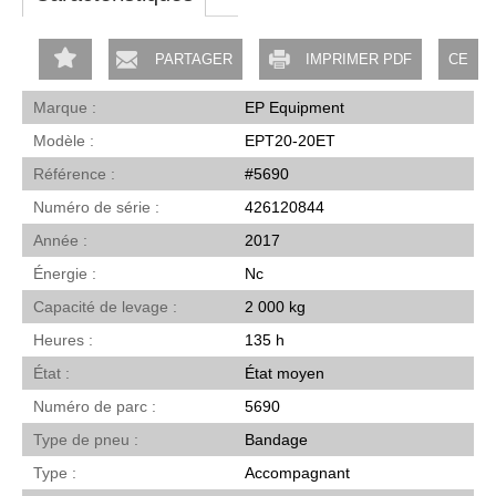
PARTAGER
IMPRIMER PDF
CE
Marque
EP Equipment
Modèle
EPT20-20ET
Référence
#5690
Numéro de série
426120844
Année
2017
Énergie
Nc
Capacité de levage
2 000 kg
Heures
135 h
État
État moyen
Numéro de parc
5690
Type de pneu
Bandage
Type
Accompagnant