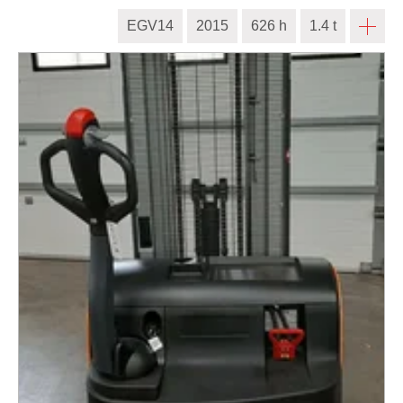
EGV14
2015
626 h
1.4 t