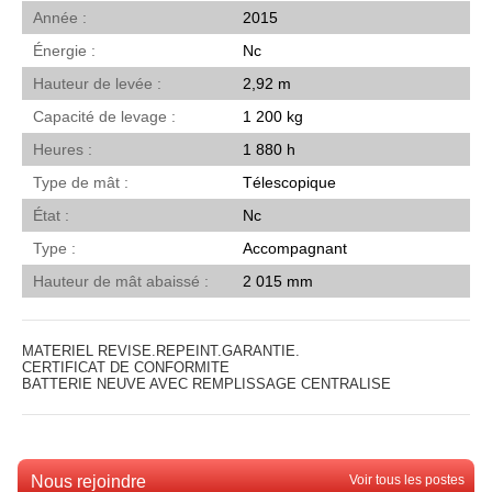
Année
2015
Énergie
Nc
Hauteur de levée
2,92 m
Capacité de levage
1 200 kg
Heures
1 880 h
Type de mât
Télescopique
État
Nc
Type
Accompagnant
Hauteur de mât abaissé
2 015 mm
MATERIEL REVISE.REPEINT.GARANTIE.
CERTIFICAT DE CONFORMITE
BATTERIE NEUVE AVEC REMPLISSAGE CENTRALISE
Nous rejoindre
Voir tous les postes