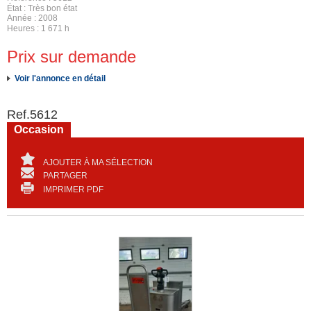
État
Très bon état
Année
2008
Heures
1 671 h
Prix sur demande
Voir l'annonce en détail
Ref.
5612
Occasion
AJOUTER À MA SÉLECTION
PARTAGER
IMPRIMER PDF