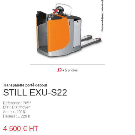
+ 5 photos
Transpalette porté debout
STILL
EXU-S22
Référence
7653
État
État moyen
Année
2018
Heures
1 220 h
4 500
€
HT