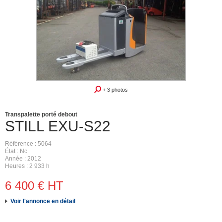
+ 3 photos
Transpalette porté debout
STILL
EXU-S22
Référence
5064
État
Nc
Année
2012
Heures
2 933 h
6 400
€
HT
Voir l'annonce en détail