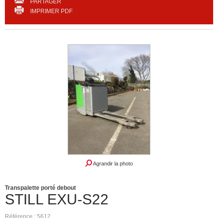
PARTAGER
IMPRIMER PDF
Agrandir la photo
Transpalette porté debout
STILL
EXU-S22
Référence
5612