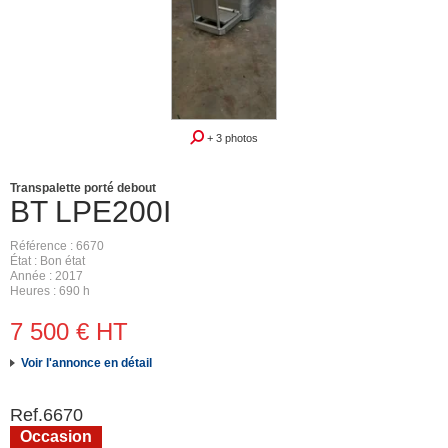
+ 3 photos
Transpalette porté debout
BT
LPE200I
Référence
6670
État
Bon état
Année
2017
Heures
690 h
7 500
€
HT
Voir l'annonce en détail
Ref.
6670
Occasion