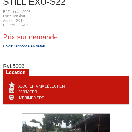
STILL
EXU-S22
Référence
5003
État
Bon état
Année
2012
Heures
3 340 h
Prix sur demande
Voir l'annonce en détail
Ref.
5003
Location
AJOUTER À MA SÉLECTION
PARTAGER
IMPRIMER PDF
Révisé repeint garantie