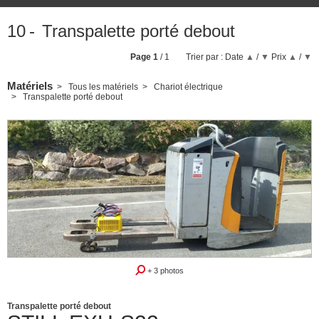
10
Transpalette porté debout
Page
1
/ 1
Trier par :
Date
▲
/
▼
Prix
▲
/
▼
Matériels
Tous les matériels
Chariot électrique
Transpalette porté debout
Révisé repeint garantie
+ 3 photos
Transpalette porté debout