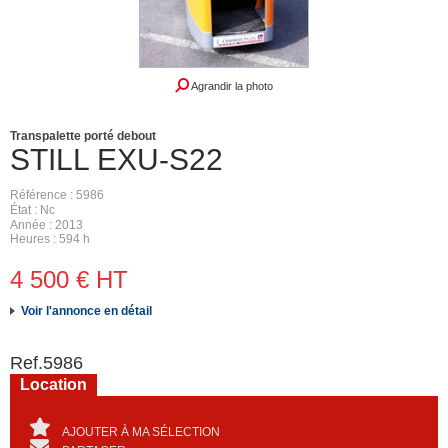
Agrandir la photo
Transpalette porté debout
STILL
EXU-S22
Référence
5986
État
Nc
Année
2013
Heures
594 h
4 500
€
HT
Voir l'annonce en détail
Ref.
5986
Location
AJOUTER À MA SÉLECTION