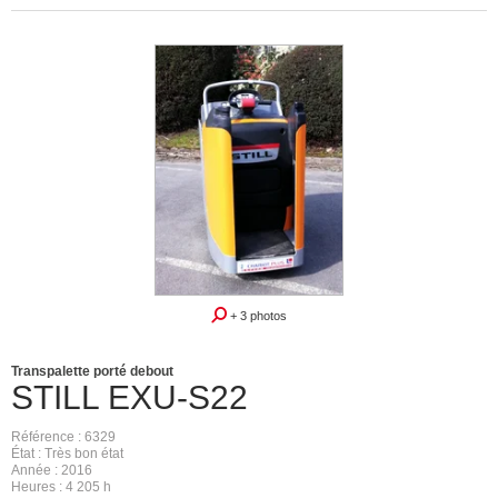
+ 3 photos
Transpalette porté debout
STILL
EXU-S22
Référence
6329
État
Très bon état
Année
2016
Heures
4 205 h