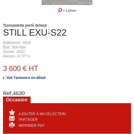
+ 1 photo
Transpalette porté debout
STILL
EXU-S22
Référence
4630
État
Bon état
Année
2012
Heures
4 777 h
3 600
€
HT
Voir l'annonce en détail
Ref.
4630
Occasion
AJOUTER À MA SÉLECTION
PARTAGER
IMPRIMER PDF