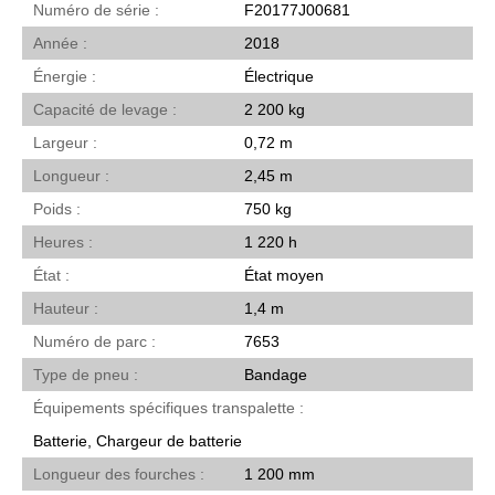
Numéro de série
F20177J00681
Année
2018
Énergie
Électrique
Capacité de levage
2 200 kg
Largeur
0,72 m
Longueur
2,45 m
Poids
750 kg
Heures
1 220 h
État
État moyen
Hauteur
1,4 m
Numéro de parc
7653
Type de pneu
Bandage
Équipements spécifiques transpalette
Batterie, Chargeur de batterie
Longueur des fourches
1 200 mm