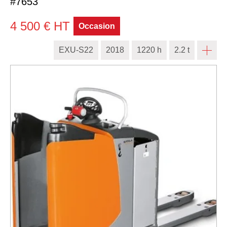
#7653
4 500
€
HT
Occasion
EXU-S22
2018
1220 h
2.2 t