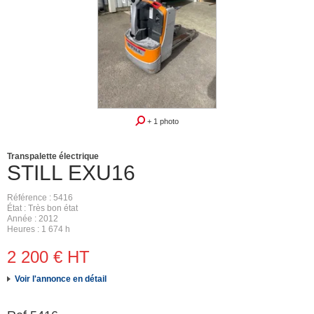
+ 1 photo
Transpalette électrique
STILL
EXU16
Référence
5416
État
Très bon état
Année
2012
Heures
1 674 h
2 200
€
HT
Voir l'annonce en détail