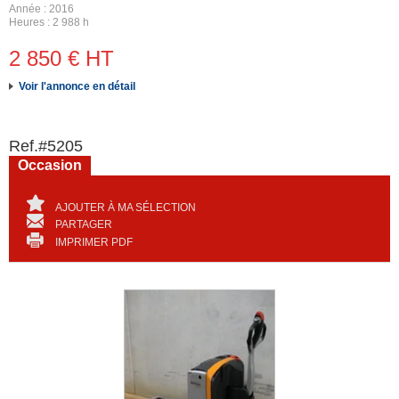
Année
2016
Heures
2 988 h
2 850
€
HT
Voir l'annonce en détail
Ref.
#5205
Occasion
AJOUTER À MA SÉLECTION
PARTAGER
IMPRIMER PDF