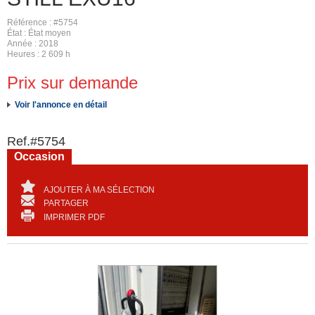
Référence
#5754
État
État moyen
Année
2018
Heures
2 609 h
Prix sur demande
Voir l'annonce en détail
Ref.
#5754
Occasion
AJOUTER À MA SÉLECTION
PARTAGER
IMPRIMER PDF