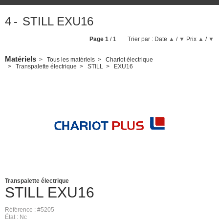
4
STILL EXU16
Page
1
/ 1
Trier par :
Date
▲
/
▼
Prix
▲
/
▼
Matériels
Tous les matériels
Chariot électrique
Transpalette électrique
STILL
EXU16
Transpalette électrique
STILL
EXU16
Référence
#5205
État
Nc