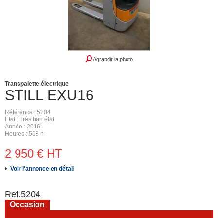
Agrandir la photo
Transpalette électrique
STILL
EXU16
Référence
5204
État
Très bon état
Année
2016
Heures
568 h
2 950
€
HT
Voir l'annonce en détail
Ref.
5204
Occasion