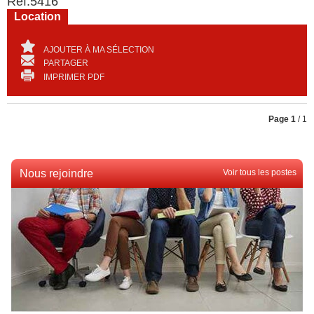
Ref.
5416
Location
AJOUTER À MA SÉLECTION
PARTAGER
IMPRIMER PDF
Page
1
/ 1
Nous rejoindre
Voir tous les postes