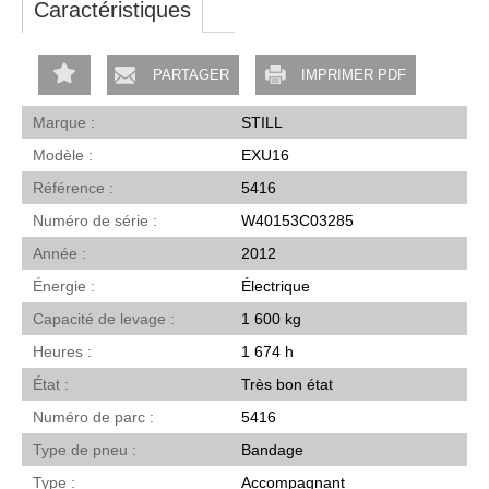
Caractéristiques
PARTAGER
IMPRIMER PDF
Marque
STILL
Modèle
EXU16
Référence
5416
Numéro de série
W40153C03285
Année
2012
Énergie
Électrique
Capacité de levage
1 600 kg
Heures
1 674 h
État
Très bon état
Numéro de parc
5416
Type de pneu
Bandage
Type
Accompagnant