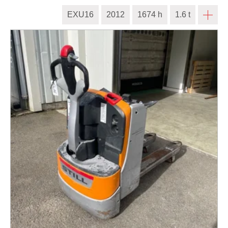
EXU16
2012
1674 h
1.6 t