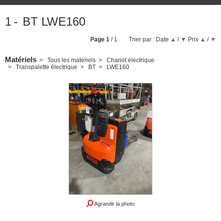
1
BT LWE160
Page
1
/ 1
Trier par :
Date
▲
/
▼
Prix
▲
/
▼
Matériels
Tous les matériels
Chariot électrique
Transpalette électrique
BT
LWE160
Agrandir la photo