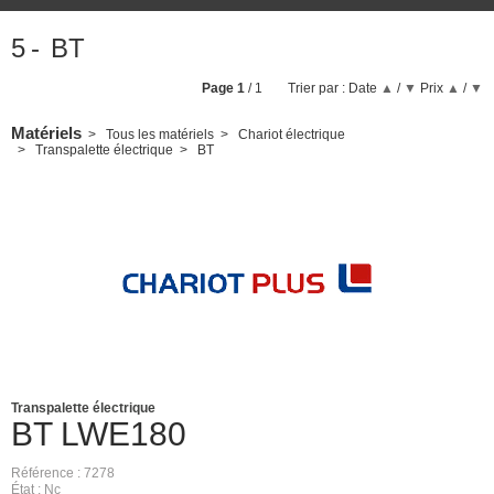
5
BT
Page
1
/ 1
Trier par :
Date
▲
/
▼
Prix
▲
/
▼
Matériels
Tous les matériels
Chariot électrique
Transpalette électrique
BT
Transpalette électrique
BT
LWE180
Référence
7278
État
Nc