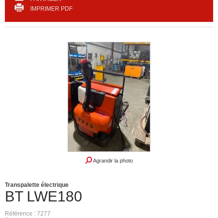
IMPRIMER PDF
Agrandir la photo
Transpalette électrique
BT
LWE180
Référence
7277