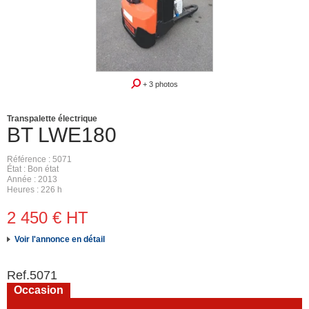
+ 3 photos
Transpalette électrique
BT
LWE180
Référence
5071
État
Bon état
Année
2013
Heures
226 h
2 450
€
HT
Voir l'annonce en détail
Ref.
5071
Occasion