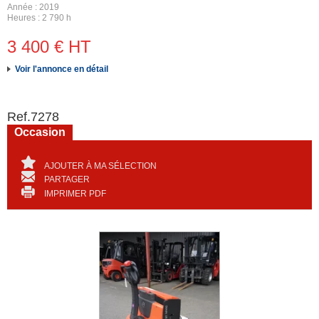
Année
2019
Heures
2 790 h
3 400
€
HT
Voir l'annonce en détail
Ref.
7278
Occasion
AJOUTER À MA SÉLECTION
PARTAGER
IMPRIMER PDF
Révisé repeint
garantie