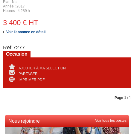
État
Nc
Année
2017
Heures
4 289 h
3 400
€
HT
Voir l'annonce en détail
Ref.
7277
Occasion
AJOUTER À MA SÉLECTION
PARTAGER
IMPRIMER PDF
Page
1
/ 1
Nous rejoindre
Voir tous les postes