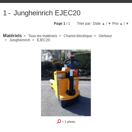
1
Jungheinrich EJEC20
Page
1
/ 1
Trier par :
Date
▲
/
▼
Prix
▲
/
▼
Matériels
Tous les matériels
Chariot électrique
Gerbeur
Jungheinrich
EJEC20
+ 1 photo