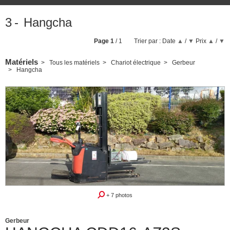
3
Hangcha
Page
1
/ 1
Trier par :
Date
▲
/
▼
Prix
▲
/
▼
Matériels
Tous les matériels
Chariot électrique
Gerbeur
Hangcha
+ 7 photos
Gerbeur