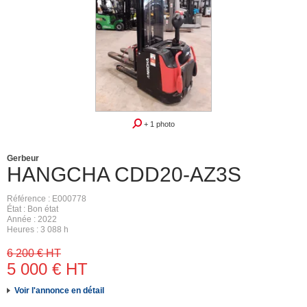
+ 1 photo
Gerbeur
HANGCHA
CDD20-AZ3S
Référence
E000778
État
Bon état
Année
2022
Heures
3 088 h
6 200
€
HT
5 000
€
HT
Voir l'annonce en détail