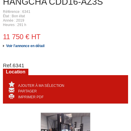
HANGCHA
CDD16-AZ3S
Référence
6341
État
Bon état
Année
2019
Heures
291 h
11 750
€
HT
Voir l'annonce en détail
Ref.
6341
Location
AJOUTER À MA SÉLECTION
PARTAGER
IMPRIMER PDF