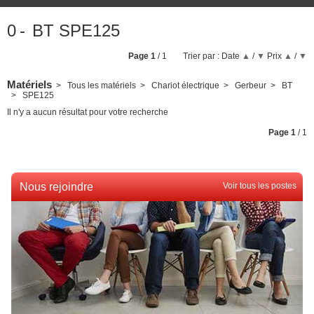
0
BT SPE125
Page
1
/ 1
Trier par :
Date
▲
/
▼
Prix
▲
/
▼
Matériels
Tous les matériels
Chariot électrique
Gerbeur
BT
SPE125
Il n'y a aucun résultat pour votre recherche
Page
1
/ 1
Nous rejoindre
Voir tous les postes