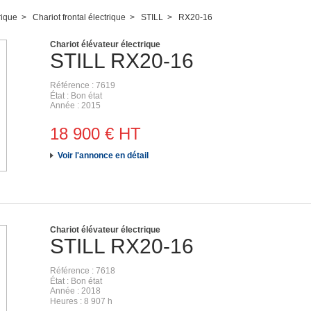
rique
Chariot frontal électrique
STILL
RX20-16
Chariot élévateur électrique
STILL
RX20-16
Référence
7619
État
Bon état
Année
2015
18 900
€
HT
Voir l'annonce en détail
Chariot élévateur électrique
STILL
RX20-16
Référence
7618
État
Bon état
Année
2018
Heures
8 907 h