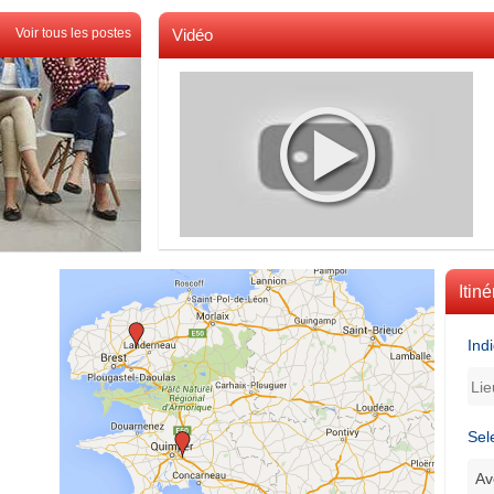
Voir tous les postes
Vidéo
Voir toutes les videos
Itiné
Ind
Sel