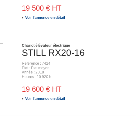
19 500
€
HT
Voir l'annonce en détail
Chariot élévateur électrique
STILL
RX20-16
Référence
7424
État
État moyen
Année
2018
Heures
10 920 h
19 600
€
HT
Voir l'annonce en détail