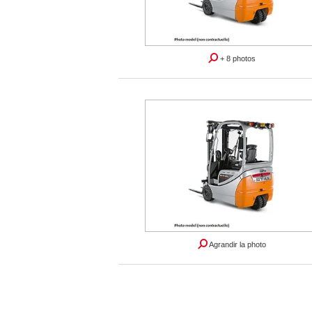
+ 8 photos
Agrandir la photo