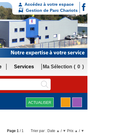
Accédez à votre espace
Gestion de Parc Chariots
e
Services
Ma Sélection
0
ACTUALISER
Page
1
/ 1
Trier par :
Date
▲
/
▼
Prix
▲
/
▼