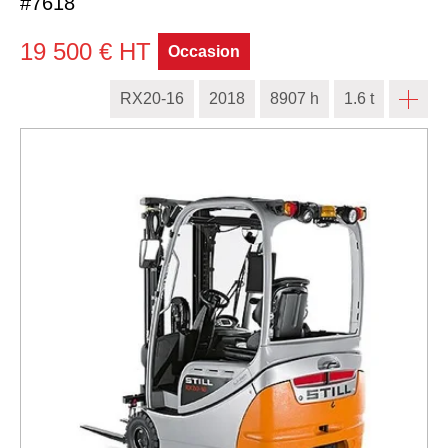
#7618
19 500
€
HT
Occasion
RX20-16
2018
8907 h
1.6 t