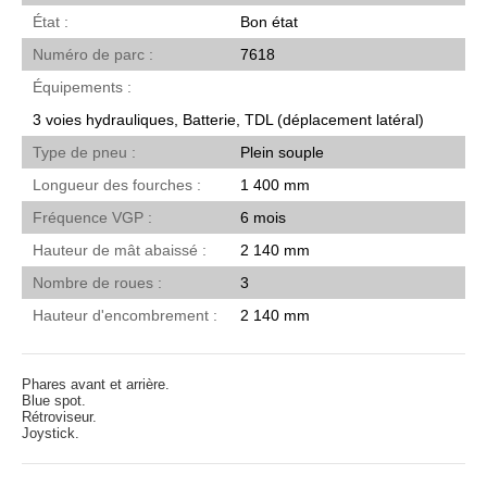
État
Bon état
Numéro de parc
7618
Équipements
3 voies hydrauliques, Batterie, TDL (déplacement latéral)
Type de pneu
Plein souple
Longueur des fourches
1 400 mm
Fréquence VGP
6 mois
Hauteur de mât abaissé
2 140 mm
Nombre de roues
3
Hauteur d'encombrement
2 140 mm
Phares avant et arrière.
Blue spot.
Rétroviseur.
Joystick.