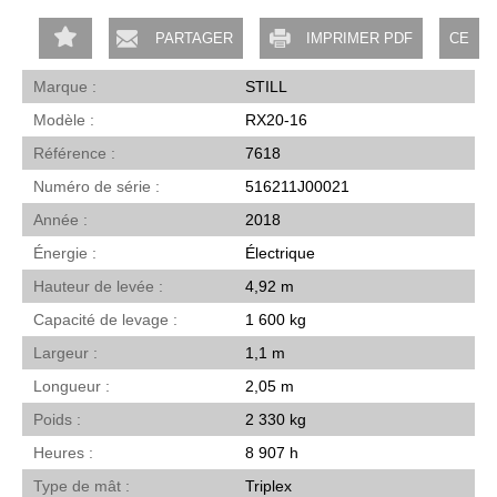
PARTAGER
IMPRIMER PDF
CE
Marque
STILL
Modèle
RX20-16
Référence
7618
Numéro de série
516211J00021
Année
2018
Énergie
Électrique
Hauteur de levée
4,92 m
Capacité de levage
1 600 kg
Largeur
1,1 m
Longueur
2,05 m
Poids
2 330 kg
Heures
8 907 h
Type de mât
Triplex