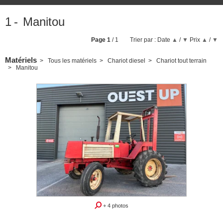
1
Manitou
Page
1
/ 1
Trier par :
Date
▲
/
▼
Prix
▲
/
▼
Matériels
Tous les matériels
Chariot diesel
Chariot tout terrain
Manitou
Promo
+ 4 photos