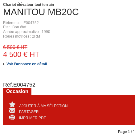
Chariot élévateur tout terrain
MANITOU
MB20C
Référence
E004752
État
Bon état
Année approximative
1990
Roues motrices
2RM
6 500
€
HT
4 500
€
HT
Voir l'annonce en détail
Ref.
E004752
Occasion
AJOUTER À MA SÉLECTION
PARTAGER
IMPRIMER PDF
Page
1
/ 1