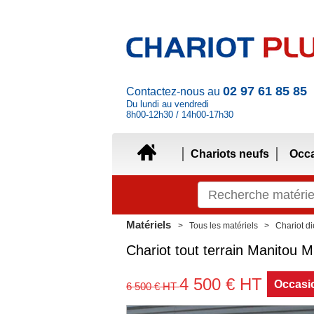
02 97 61 85 85
Contactez-nous au
Du lundi au vendredi
8h00-12h30 / 14h00-17h30
Chariots neufs
Occ
Matériels
Tous les matériels
Chariot di
Chariot tout terrain
Manitou
M
4 500
€
HT
Occasi
6 500
€
HT