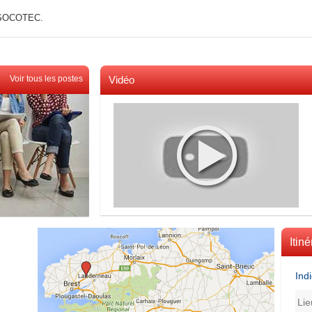
t SOCOTEC.
Voir tous les postes
Vidéo
Voir toutes les videos
Itiné
Ind