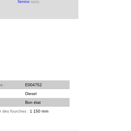
Service
apply.
ce
E004752
Diesel
Bon état
r des fourches
1 150 mm