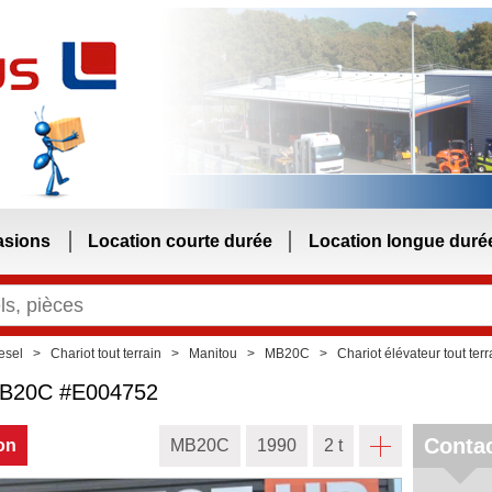
asions
Location courte durée
Location longue duré
esel
Chariot tout terrain
Manitou
MB20C
Chariot élévateur tout te
B20C
#E004752
Conta
on
MB20C
1990
2 t