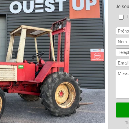
Je so
Th
t