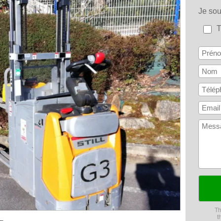
Je so
Th
t