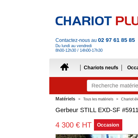
02 97 61 85 85
Contactez-nous au
Du lundi au vendredi
8h00-12h30 / 14h00-17h30
Chariots neufs
Occ
Matériels
Tous les matériels
Chariot él
Gerbeur
STILL
EXD-SF
#591
4 300
€
HT
Occasion