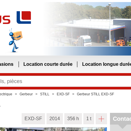
asions
Location courte durée
Location longue duré
ectrique
Gerbeur
STILL
EXD-SF
Gerbeur STILL EXD-SF
1
Conta
EXD-SF
2014
356 h
1 t