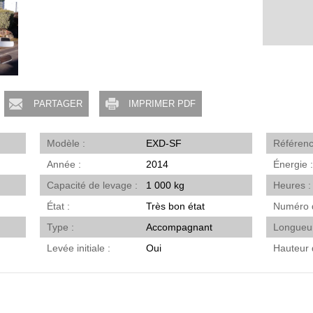
PARTAGER
IMPRIMER PDF
Modèle
EXD-SF
Référen
Année
2014
Énergie
Capacité de levage
1 000 kg
Heures
État
Très bon état
Numéro 
Type
Accompagnant
Longueu
Levée initiale
Oui
Hauteur