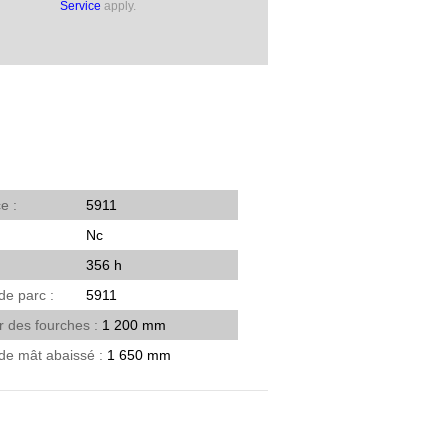
Service
apply.
ce
5911
Nc
356 h
de parc
5911
r des fourches
1 200 mm
 de mât abaissé
1 650 mm