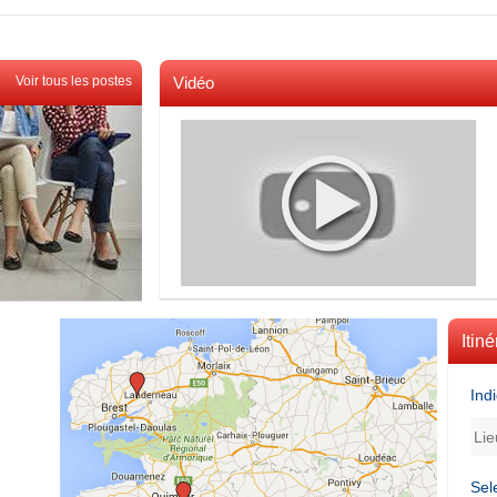
Voir tous les postes
Vidéo
Voir toutes les videos
Itiné
Ind
Sel