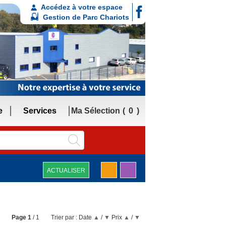
Accédez à votre espace
Gestion de Parc Chariots
e
Services
Ma Sélection
0
ACTUALISER
Page
1
/ 1
Trier par :
Date
▲
/
▼
Prix
▲
/
▼