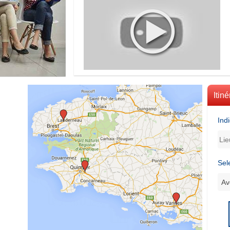
Itiné
Ind
Sel