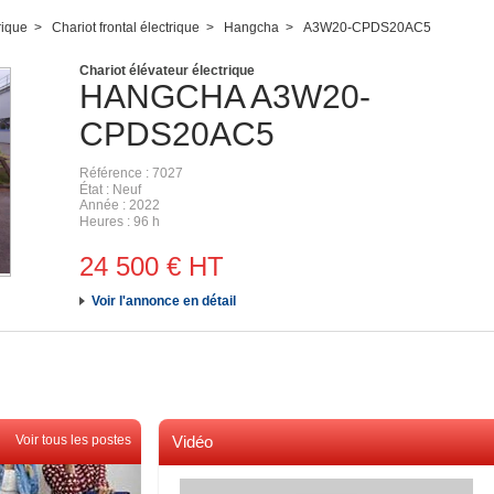
rique
Chariot frontal électrique
Hangcha
A3W20-CPDS20AC5
Chariot élévateur électrique
HANGCHA
A3W20-
CPDS20AC5
Référence
7027
État
Neuf
Année
2022
Heures
96 h
24 500
€
HT
Voir l'annonce en détail
Voir tous les postes
Vidéo
Voir toutes les videos