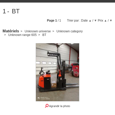
1
BT
Page
1
/ 1
Trier par :
Date
▲
/
▼
Prix
▲
/
▼
Matériels
Unknown universe
Unknown category
Unknown range 605
BT
Agrandir la photo