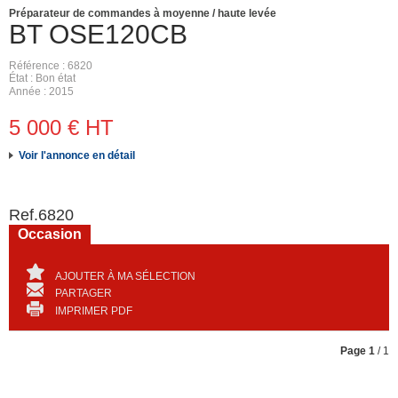
Préparateur de commandes à moyenne / haute levée
BT
OSE120CB
Référence
6820
État
Bon état
Année
2015
5 000
€
HT
Voir l'annonce en détail
Ref.
6820
Occasion
AJOUTER À MA SÉLECTION
PARTAGER
IMPRIMER PDF
Page
1
/ 1