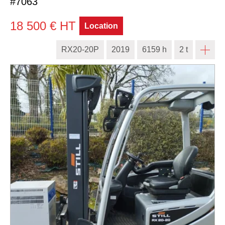
#7063
18 500
€
HT
Location
RX20-20P
2019
6159 h
2 t