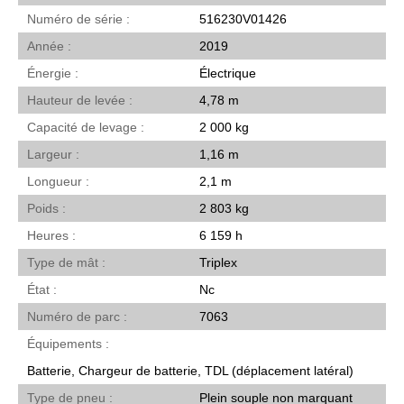
Numéro de série
516230V01426
Année
2019
Énergie
Électrique
Hauteur de levée
4,78 m
Capacité de levage
2 000 kg
Largeur
1,16 m
Longueur
2,1 m
Poids
2 803 kg
Heures
6 159 h
Type de mât
Triplex
État
Nc
Numéro de parc
7063
Équipements
Batterie, Chargeur de batterie, TDL (déplacement latéral)
Type de pneu
Plein souple non marquant