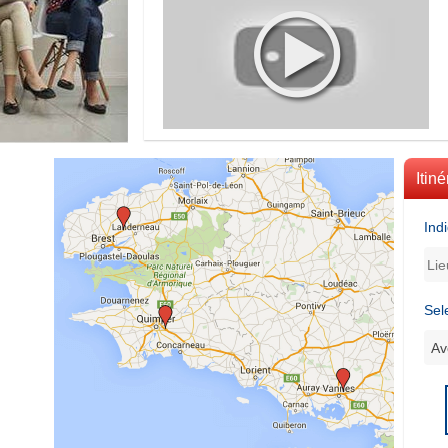
Itiné
Ind
Sel