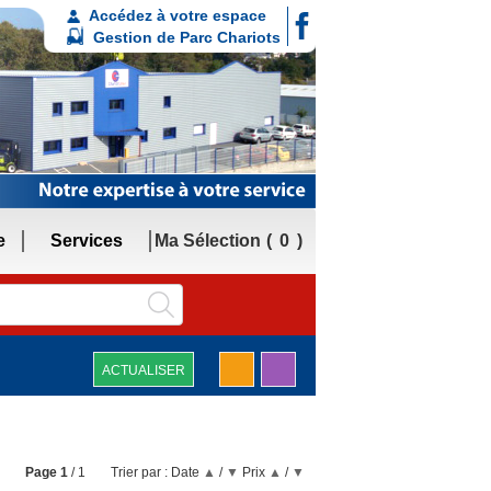
Accédez à votre espace
Gestion de Parc Chariots
e
Services
Ma Sélection
0
ACTUALISER
Page
1
/ 1
Trier par :
Date
▲
/
▼
Prix
▲
/
▼