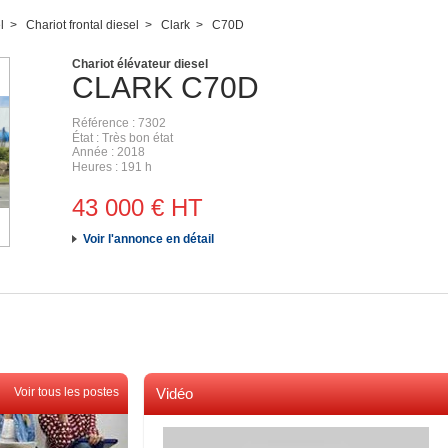
l
Chariot frontal diesel
Clark
C70D
Chariot élévateur diesel
CLARK
C70D
Référence
7302
État
Très bon état
Année
2018
Heures
191 h
43 000
€
HT
Voir l'annonce en détail
Voir tous les postes
Vidéo
Voir toutes les videos