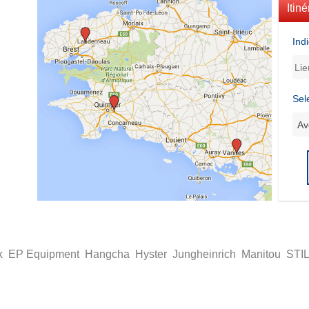
Itiné
Ind
Sel
k
EP Equipment
Hangcha
Hyster
Jungheinrich
Manitou
STI