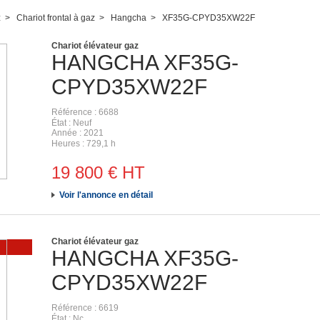
z
Chariot frontal à gaz
Hangcha
XF35G-CPYD35XW22F
Chariot élévateur gaz
HANGCHA
XF35G-
CPYD35XW22F
Référence
6688
État
Neuf
Année
2021
Heures
729,1 h
19 800
€
HT
Voir l'annonce en détail
Chariot élévateur gaz
HANGCHA
XF35G-
CPYD35XW22F
Référence
6619
État
Nc