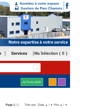
Accédez à votre espace
Gestion de Parc Chariots
e
Services
Ma Sélection
0
ACTUALISER
Page
1
/ 1
Trier par :
Date
▲
/
▼
Prix
▲
/
▼