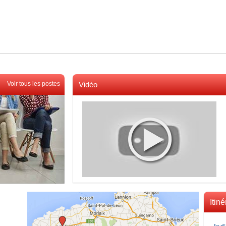
Voir tous les postes
Vidéo
Voir toutes les videos
Itiné