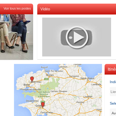
Voir tous les postes
Vidéo
Voir toutes les videos
Itiné
Ind
Sel