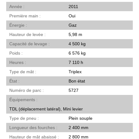
Année
2011
Première main
Oui
Énergie
Gaz
Hauteur de levée
5,98 m
Capacité de levage
4 500 kg
Poids
6 576 kg
Heures
7 110 h
Type de mât
Triplex
État
Bon état
Numéro de parc
5727
Équipements
TDL (déplacement latéral), Mini levier
Type de pneu
Plein souple
Longueur des fourches
2 400 mm
Hauteur de mât abaissé
2 800 mm