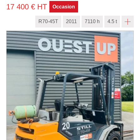
17 400
€
HT
Occasion
R70-45T
2011
7110 h
4.5 t