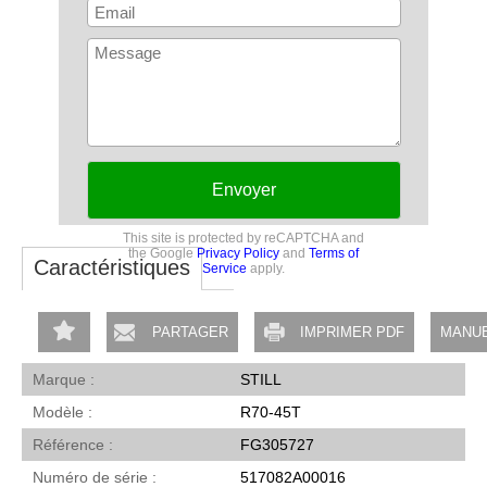
Envoyer
This site is protected by reCAPTCHA and
the Google
Privacy Policy
and
Terms of
Caractéristiques
Service
apply.
PARTAGER
IMPRIMER PDF
MANUE
Marque
STILL
Modèle
R70-45T
Référence
FG305727
Numéro de série
517082A00016