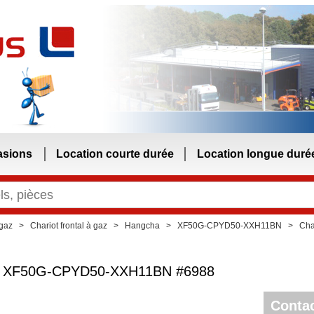
asions
Location courte durée
Location longue duré
 gaz
Chariot frontal à gaz
Hangcha
XF50G-CPYD50-XXH11BN
Cha
a
XF50G-CPYD50-XXH11BN
#6988
Conta