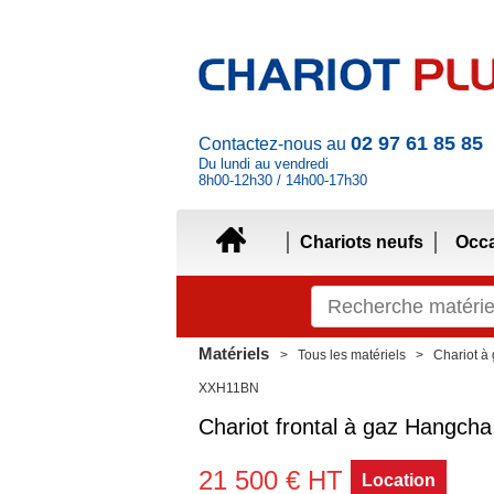
02 97 61 85 85
Contactez-nous au
Du lundi au vendredi
8h00-12h30 / 14h00-17h30
Chariots neufs
Occ
Matériels
Tous les matériels
Chariot à
XXH11BN
Chariot frontal à gaz
Hangch
21 500
€
HT
Location