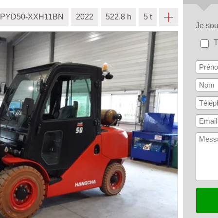
CPYD50-XXH11BN
2022
522.8 h
5 t
Je so