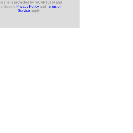
is site is protected by reCAPTCHA and
he Google
Privacy Policy
and
Terms of
Service
apply.