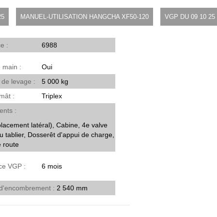
25
MANUEL-UTILISATION HANGCHA XF50-120
VGP DU 09 10 25
ce
6988
e main
Oui
 de levage
5 000 kg
 mât
Triplex
ents
lacement latéral), Cabine, 4e valve
u tablier, Dosserêt d'appui de charge,
e route
nce VGP
6 mois
 d'encombrement
2 540 mm