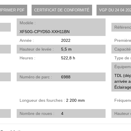
MPRIMER PDF
CERTIFICAT DE CONFORMITÉ
VGP DU 24 04 20
Modèle
Référen
XF50G-CPYD50-XXH11BN
Année
2022
Premièr
Hauteur de levée
5,5 m
Capacité
Heures
522,8 h
Type de
Équipem
TDL (dép
Numéro de parc
6988
arrivée a
Éclairag
Longueur des fourches
2 200 mm
Fréque
Nombre de roues
4
Hauteur