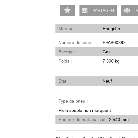
PARTAGER
I
Marque
Hangcha
Numéro de série
E9AB00892
Énergie
Gaz
Poids
7 390 kg
État
Neuf
Type de pneu
Plein souple non marquant
Hauteur de mât abaissé
2 540 mm