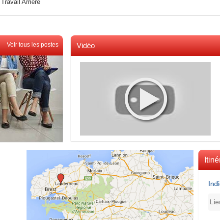
Travail Arrière
Voir tous les postes
Vidéo
Voir toutes les videos
Itiné
Ind