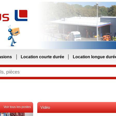
asions
Location courte durée
Location longue duré
Voir tous les postes
Vidéo
Voir toutes les videos