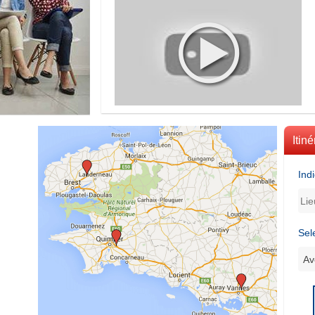
Itiné
Ind
Sel