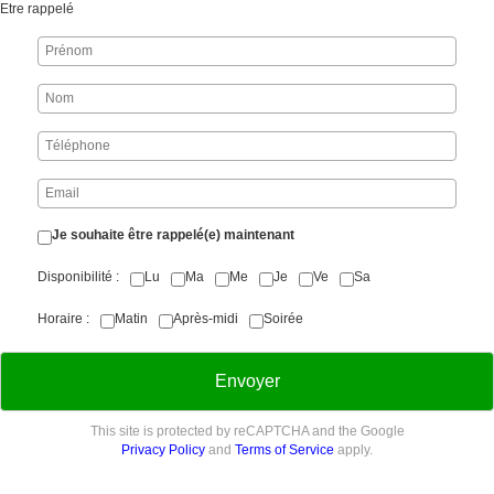
Etre rappelé
Je souhaite être rappelé(e) maintenant
Disponibilité
Lu
Ma
Me
Je
Ve
Sa
Horaire
Matin
Après-midi
Soirée
Envoyer
This site is protected by reCAPTCHA and the Google
Privacy Policy
and
Terms of Service
apply.