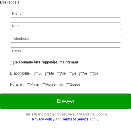
Etre rappelé
Je souhaite être rappelé(e) maintenant
Disponibilité
Lu
Ma
Me
Je
Ve
Sa
Horaire
Matin
Après-midi
Soirée
Envoyer
This site is protected by reCAPTCHA and the Google
Privacy Policy
and
Terms of Service
apply.